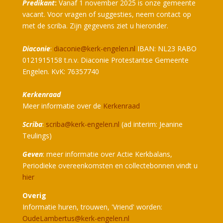
Predikant
:
Vanaf 1 november 2025 is onze gemeente
vacant. Voor vragen of suggesties, neem contact op
met de scriba. Zijn gegevens ziet u hieronder.
Diaconie
:
diaconie@kerk-engelen.nl
IBAN: NL23 RABO
0121915158 t.n.v. Diaconie Protestantse Gemeente
Engelen. KvK: 76357740
Kerkenraad
Meer informatie over de
Kerkenraad
Scriba
:
scriba@kerk-engelen.nl
(ad interim: Jeanine
Teulings)
Geven
: meer informatie over Actie Kerkbalans,
Periodieke overeenkomsten en collectebonnen vindt u
hier
Overig
Informatie huren, trouwen, 'Vriend' worden:
OudeLambertus@kerk-engelen.nl