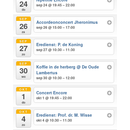
24
sep 24 @ 19:45 – 22:00
do
SEP
Accordeonconcert Jheronimus
26
sep 26 @ 15:00 – 17:00
za
SEP
Eredienst: P. de Koning
27
sep 27 @ 10:30 – 11:30
zo
SEP
Koffie in de herberg
@ De Oude
30
Lambertus
wo
sep 30 @ 10:30 – 12:00
OKT
Concert Encore
1
okt 1 @ 19:45 – 22:00
do
OKT
Eredienst: Prof. dr. M. Wisse
4
okt 4 @ 10:30 – 11:30
zo