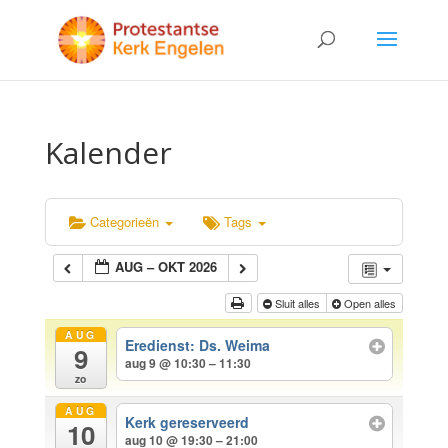
Kalender
Categorieën
Tags
AUG – OKT 2026
Sluit alles
Open alles
AUG
Eredienst: Ds. Weima
9
aug 9 @ 10:30 – 11:30
zo
AUG
Kerk gereserveerd
10
aug 10 @ 19:30 – 21:00