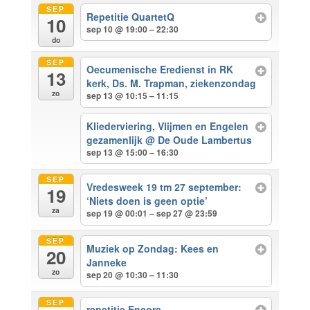
SEP
Repetitie QuartetQ
10
sep 10 @ 19:00 – 22:30
do
SEP
Oecumenische Eredienst in RK
13
kerk, Ds. M. Trapman, ziekenzondag
zo
sep 13 @ 10:15 – 11:15
Kliederviering, Vlijmen en Engelen
gezamenlijk
@ De Oude Lambertus
sep 13 @ 15:00 – 16:30
SEP
Vredesweek 19 tm 27 september:
19
‘Niets doen is geen optie’
za
sep 19 @ 00:01 – sep 27 @ 23:59
SEP
Muziek op Zondag: Kees en
20
Janneke
zo
sep 20 @ 10:30 – 11:30
SEP
repetitie Encore