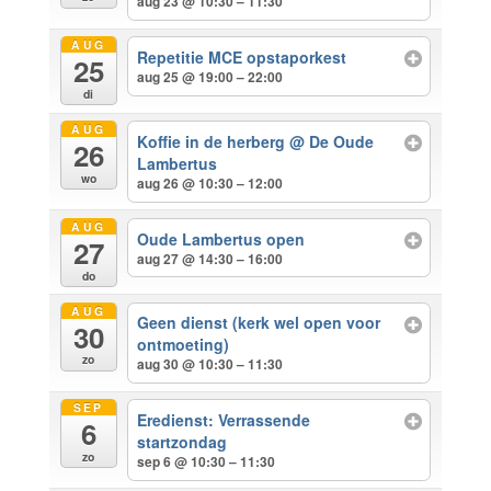
aug 23 @ 10:30 – 11:30
AUG
Repetitie MCE opstaporkest
25
aug 25 @ 19:00 – 22:00
di
AUG
Koffie in de herberg
@ De Oude
26
Lambertus
wo
aug 26 @ 10:30 – 12:00
AUG
Oude Lambertus open
27
aug 27 @ 14:30 – 16:00
do
AUG
Geen dienst (kerk wel open voor
30
ontmoeting)
zo
aug 30 @ 10:30 – 11:30
SEP
Eredienst: Verrassende
6
startzondag
zo
sep 6 @ 10:30 – 11:30