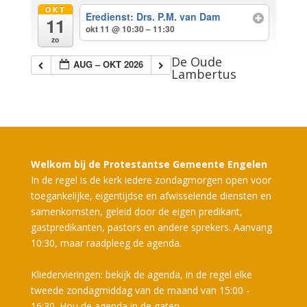
OKT
Eredienst: Drs. P.M. van Dam
11
okt 11 @ 10:30 – 11:30
zo
De Oude
AUG – OKT 2026
Lambertus
Welkom bij de Protestantse Gemeente Engelen
In de regel is de kerk iedere zondagmorgen open voor
toegankelijke, eigentijdse en afwisselende diensten en
samenkomsten, geleid door de eigen predikant,
gastpredikanten, pastors en andere sprekers. Aanvang
10:30, maar raadpleeg de agenda.
Kliedervieringen: bekijk de agenda, in de regel elke
tweede zondagmiddag van de maand van 15:00 -
16:30. Hou de agenda in de gaten.