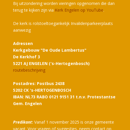
Bij uitzondering worden vieringen opgenomen die dan
terug te kijken zijn via
Kerk Engelen op YouTube
.
De kerk is rolstoeltoegankelijk Invalidenparkeerplaats
aanwezig
Adressen
Kerkgebouw "De Oude Lambertus"
De Kerkhof 3
5221 AJ ENGELEN ('s-Hertogenbosch)
routebeschrijving
Postadres: Postbus 2438
5202 CK 's-HERTOGENBOSCH
IBAN: NL73 RABO 0121 9151 31 t.n.v. Protestantse
Gem. Engelen
Predikant
:
Vanaf 1 november 2025 is onze gemeente
vacant. Voor vragen of suggesties, neem contact op