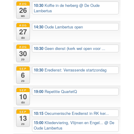
AUG
10:30
Koffie in de herberg
@ De Oude
26
Lambertus
wo
AUG
14:30
Oude Lambertus open
27
do
AUG
10:30
Geen dienst (kerk wel open voor ...
30
zo
SEP
10:30
Eredienst: Verrassende startzondag
6
zo
SEP
19:00
Repetitie QuartetQ
10
do
SEP
10:15
Oecumenische Eredienst in RK ker...
13
15:00
Kliederviering, Vlijmen en Engel...
@ De
zo
Oude Lambertus