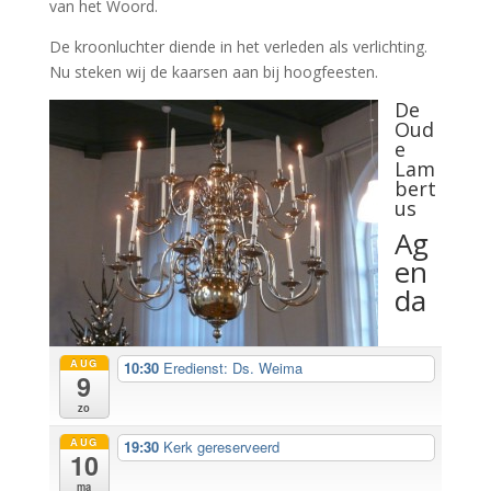
van het Woord.
De kroonluchter diende in het verleden als verlichting.
Nu steken wij de kaarsen aan bij hoogfeesten.
De
Oud
e
Lam
bert
us
Ag
en
da
AUG
10:30
Eredienst: Ds. Weima
9
zo
AUG
19:30
Kerk gereserveerd
10
ma