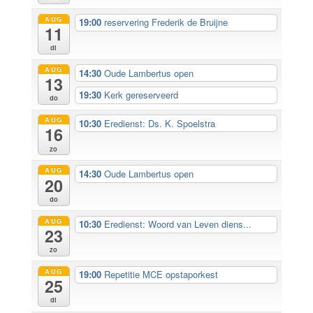
AUG
19:00
reservering Frederik de Bruijne
11
di
AUG
14:30
Oude Lambertus open
13
19:30
Kerk gereserveerd
do
AUG
10:30
Eredienst: Ds. K. Spoelstra
16
zo
AUG
14:30
Oude Lambertus open
20
do
AUG
10:30
Eredienst: Woord van Leven diens...
23
zo
AUG
19:00
Repetitie MCE opstaporkest
25
di