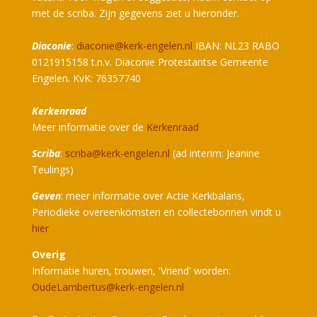
met de scriba. Zijn gegevens ziet u hieronder.
Diaconie
:
diaconie@kerk-engelen.nl
IBAN: NL23 RABO
0121915158 t.n.v. Diaconie Protestantse Gemeente
Engelen. KvK: 76357740
Kerkenraad
Meer informatie over de
Kerkenraad
Scriba
:
scriba@kerk-engelen.nl
(ad interim: Jeanine
Teulings)
Geven
: meer informatie over Actie Kerkbalans,
Periodieke overeenkomsten en collectebonnen vindt u
hier
Overig
Informatie huren, trouwen, 'Vriend' worden:
OudeLambertus@kerk-engelen.nl