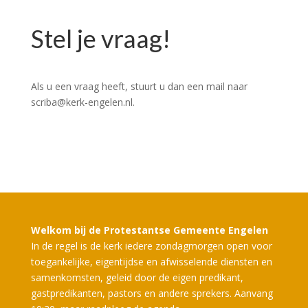
Stel je vraag!
Als u een vraag heeft, stuurt u dan een mail naar
scriba@kerk-engelen.nl.
Welkom bij de Protestantse Gemeente Engelen
In de regel is de kerk iedere zondagmorgen open voor
toegankelijke, eigentijdse en afwisselende diensten en
samenkomsten, geleid door de eigen predikant,
gastpredikanten, pastors en andere sprekers. Aanvang