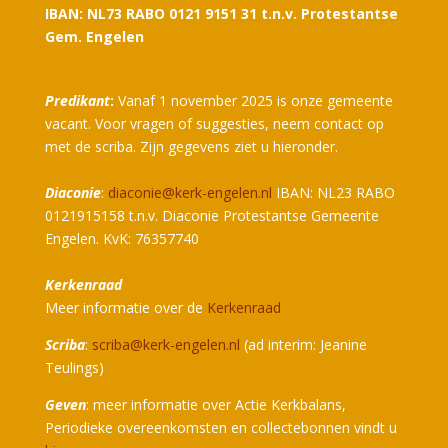
IBAN: NL73 RABO 0121 9151 31 t.n.v. Protestantse
Gem. Engelen
Predikant
:
Vanaf 1 november 2025 is onze gemeente
vacant. Voor vragen of suggesties, neem contact op
met de scriba. Zijn gegevens ziet u hieronder.
Diaconie
:
diaconie@kerk-engelen.nl
IBAN: NL23 RABO
0121915158 t.n.v. Diaconie Protestantse Gemeente
Engelen. KvK: 76357740
Kerkenraad
Meer informatie over de
Kerkenraad
Scriba
:
scriba@kerk-engelen.nl
(ad interim: Jeanine
Teulings)
Geven
: meer informatie over Actie Kerkbalans,
Periodieke overeenkomsten en collectebonnen vindt u