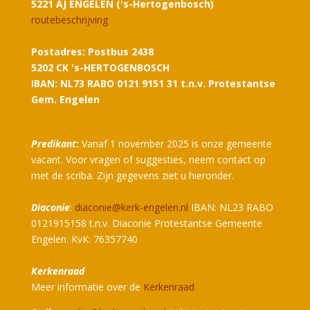
5221 AJ ENGELEN ('s-Hertogenbosch)
routebeschrijving
Postadres: Postbus 2438
5202 CK 's-HERTOGENBOSCH
IBAN: NL73 RABO 0121 9151 31 t.n.v. Protestantse
Gem. Engelen
Predikant
:
Vanaf 1 november 2025 is onze gemeente
vacant. Voor vragen of suggesties, neem contact op
met de scriba. Zijn gegevens ziet u hieronder.
Diaconie
:
diaconie@kerk-engelen.nl
IBAN: NL23 RABO
0121915158 t.n.v. Diaconie Protestantse Gemeente
Engelen. KvK: 76357740
Kerkenraad
Meer informatie over de
Kerkenraad