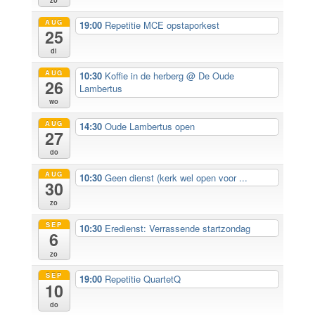
AUG
19:00
Repetitie MCE opstaporkest
25
di
AUG
10:30
Koffie in de herberg
@ De Oude
26
Lambertus
wo
AUG
14:30
Oude Lambertus open
27
do
AUG
10:30
Geen dienst (kerk wel open voor ...
30
zo
SEP
10:30
Eredienst: Verrassende startzondag
6
zo
SEP
19:00
Repetitie QuartetQ
10
do