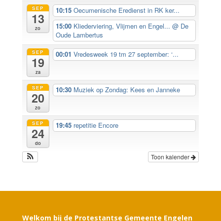
SEP
10:15
Oecumenische Eredienst in RK ker...
13
15:00
Kliederviering, Vlijmen en Engel...
@ De
zo
Oude Lambertus
SEP
00:01
Vredesweek 19 tm 27 september: ‘...
19
za
SEP
10:30
Muziek op Zondag: Kees en Janneke
20
zo
SEP
19:45
repetitie Encore
24
do
Toon kalender
Welkom bij de Protestantse Gemeente Engelen