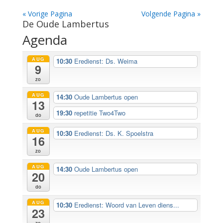
« Vorige Pagina
Volgende Pagina »
De Oude Lambertus
Agenda
AUG
10:30
Eredienst: Ds. Weima
9
zo
AUG
14:30
Oude Lambertus open
13
19:30
repetitie Two4Two
do
AUG
10:30
Eredienst: Ds. K. Spoelstra
16
zo
AUG
14:30
Oude Lambertus open
20
do
AUG
10:30
Eredienst: Woord van Leven diens...
23
zo