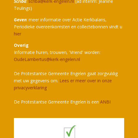
Scriba
:
scriba@kerk-engelen.nl
(ad interim: Jeanine
Teulings)
Geven
: meer informatie over Actie Kerkbalans,
Periodieke overeenkomsten en collectebonnen vindt u
hier
Overig
Informatie huren, trouwen, 'Vriend' worden:
OudeLambertus@kerk-engelen.nl
De Protestantse Gemeente Engelen gaat zorgvuldig
met uw gegevens om.
Lees er meer over in onze
privacyverklaring
.
De Protestantse Gemeente Engelen is een
ANBI