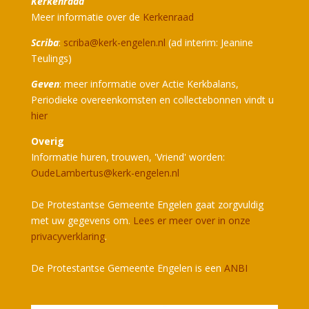
Kerkenraad
Meer informatie over de
Kerkenraad
Scriba
:
scriba@kerk-engelen.nl
(ad interim: Jeanine
Teulings)
Geven
: meer informatie over Actie Kerkbalans,
Periodieke overeenkomsten en collectebonnen vindt u
hier
Overig
Informatie huren, trouwen, 'Vriend' worden:
OudeLambertus@kerk-engelen.nl
De Protestantse Gemeente Engelen gaat zorgvuldig
met uw gegevens om.
Lees er meer over in onze
privacyverklaring
.
De Protestantse Gemeente Engelen is een
ANBI