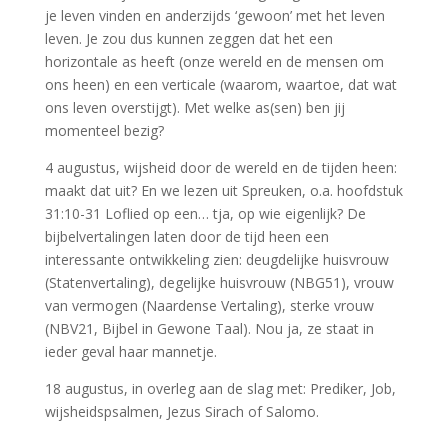
je leven vinden en anderzijds ‘gewoon’ met het leven
leven. Je zou dus kunnen zeggen dat het een
horizontale as heeft (onze wereld en de mensen om
ons heen) en een verticale (waarom, waartoe, dat wat
ons leven overstijgt). Met welke as(sen) ben jij
momenteel bezig?
4 augustus, wijsheid door de wereld en de tijden heen:
maakt dat uit? En we lezen uit Spreuken, o.a. hoofdstuk
31:10-31 Loflied op een… tja, op wie eigenlijk? De
bijbelvertalingen laten door de tijd heen een
interessante ontwikkeling zien: deugdelijke huisvrouw
(Statenvertaling), degelijke huisvrouw (NBG51), vrouw
van vermogen (Naardense Vertaling), sterke vrouw
(NBV21, Bijbel in Gewone Taal). Nou ja, ze staat in
ieder geval haar mannetje.
18 augustus, in overleg aan de slag met: Prediker, Job,
wijsheidspsalmen, Jezus Sirach of Salomo.