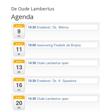
De Oude Lambertus
Agenda
AUG
10:30
Eredienst: Ds. Weima
9
zo
AUG
19:00
reservering Frederik de Bruijne
11
di
AUG
14:30
Oude Lambertus open
13
do
AUG
10:30
Eredienst: Ds. K. Spoelstra
16
zo
AUG
14:30
Oude Lambertus open
20
do