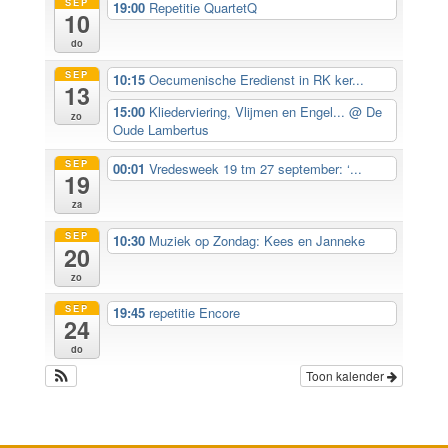
SEP
19:00
Repetitie QuartetQ
10
do
SEP
10:15
Oecumenische Eredienst in RK ker...
13
15:00
Kliederviering, Vlijmen en Engel...
@ De
zo
Oude Lambertus
SEP
00:01
Vredesweek 19 tm 27 september: ‘...
19
za
SEP
10:30
Muziek op Zondag: Kees en Janneke
20
zo
SEP
19:45
repetitie Encore
24
do
Toon kalender