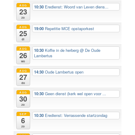
AUG
10:30
Eredienst: Woord van Leven diens...
23
zo
AUG
19:00
Repetitie MCE opstaporkest
25
di
AUG
10:30
Koffie in de herberg
@ De Oude
26
Lambertus
wo
AUG
14:30
Oude Lambertus open
27
do
AUG
10:30
Geen dienst (kerk wel open voor ...
30
zo
SEP
10:30
Eredienst: Verrassende startzondag
6
zo