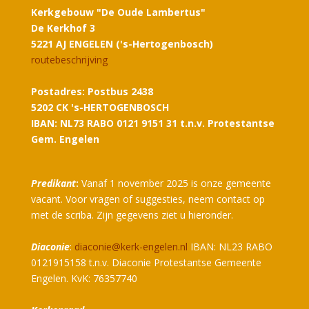
Kerkgebouw "De Oude Lambertus"
De Kerkhof 3
5221 AJ ENGELEN ('s-Hertogenbosch)
routebeschrijving
Postadres: Postbus 2438
5202 CK 's-HERTOGENBOSCH
IBAN: NL73 RABO 0121 9151 31 t.n.v. Protestantse
Gem. Engelen
Predikant
:
Vanaf 1 november 2025 is onze gemeente
vacant. Voor vragen of suggesties, neem contact op
met de scriba. Zijn gegevens ziet u hieronder.
Diaconie
:
diaconie@kerk-engelen.nl
IBAN: NL23 RABO
0121915158 t.n.v. Diaconie Protestantse Gemeente
Engelen. KvK: 76357740