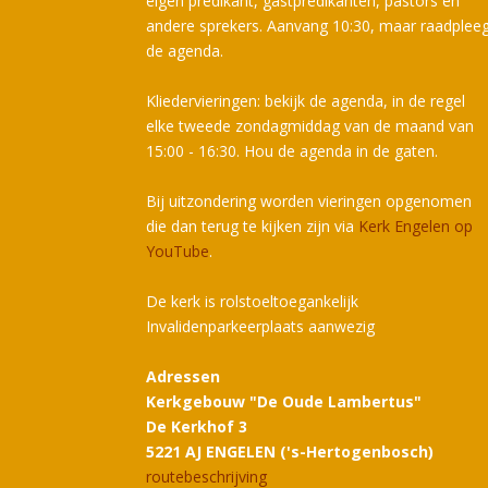
eigen predikant, gastpredikanten, pastors en
andere sprekers. Aanvang 10:30, maar raadplee
de agenda.
Kliedervieringen: bekijk de agenda, in de regel
elke tweede zondagmiddag van de maand van
15:00 - 16:30. Hou de agenda in de gaten.
Bij uitzondering worden vieringen opgenomen
die dan terug te kijken zijn via
Kerk Engelen op
YouTube
.
De kerk is rolstoeltoegankelijk
Invalidenparkeerplaats aanwezig
Adressen
Kerkgebouw "De Oude Lambertus"
De Kerkhof 3
5221 AJ ENGELEN ('s-Hertogenbosch)
routebeschrijving