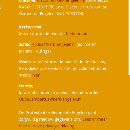
Diaconie
:
diaconie@kerk-engelen.nl
IBAN: NL23
g
RABO 0121915158 t.n.v. Diaconie Protestantse
Gemeente Engelen. KvK: 76357740
Kerkenraad
Meer informatie over de
Kerkenraad
Scriba
:
scriba@kerk-engelen.nl
(ad interim:
Jeanine Teulings)
Geven
: meer informatie over Actie Kerkbalans,
Periodieke overeenkomsten en collectebonnen
vindt u
hier
Overig
Informatie huren, trouwen, 'Vriend' worden:
OudeLambertus@kerk-engelen.nl
De Protestantse Gemeente Engelen gaat
zorgvuldig met uw gegevens om.
Lees er meer
over in onze privacyverklaring
.