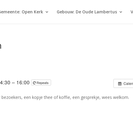
Gemeente: Open Kerk
Gebouw: De Oude Lambertus
V
n
14:30 – 16:00
Repeats
Calen
ezoekers, een kopje thee of koffie, een gesprekje, wees welkom.