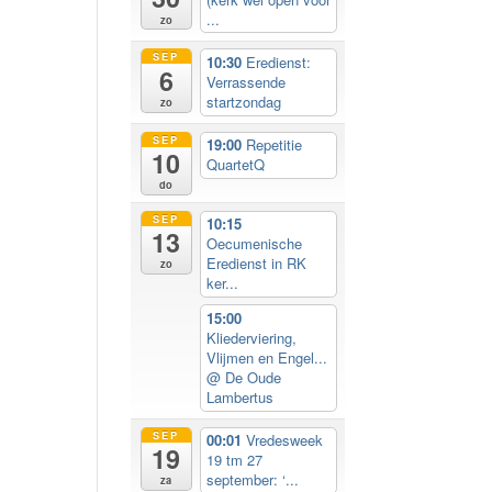
...
zo
SEP
10:30
Eredienst:
6
Verrassende
startzondag
zo
SEP
19:00
Repetitie
10
QuartetQ
do
SEP
10:15
13
Oecumenische
Eredienst in RK
zo
ker...
15:00
Kliederviering,
Vlijmen en Engel...
@ De Oude
Lambertus
SEP
00:01
Vredesweek
19
19 tm 27
september: ‘...
za