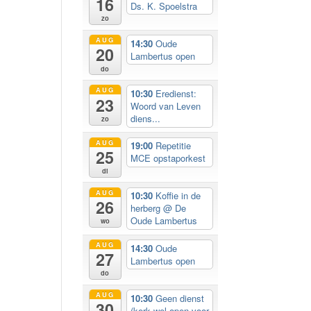
16
Ds. K. Spoelstra
zo
AUG
14:30
Oude
20
Lambertus open
do
AUG
10:30
Eredienst:
23
Woord van Leven
diens...
zo
AUG
19:00
Repetitie
25
MCE opstaporkest
di
AUG
10:30
Koffie in de
26
herberg
@ De
Oude Lambertus
wo
AUG
14:30
Oude
27
Lambertus open
do
AUG
10:30
Geen dienst
30
(kerk wel open voor