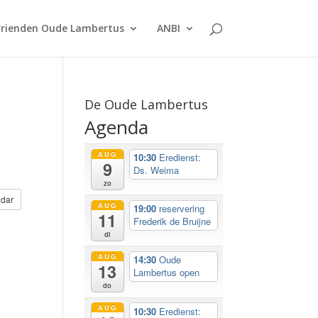
rienden Oude Lambertus
ANBI
De Oude Lambertus
Agenda
AUG
10:30
Eredienst:
9
Ds. Weima
zo
dar
AUG
19:00
reservering
11
Frederik de Bruijne
di
AUG
14:30
Oude
13
Lambertus open
do
AUG
10:30
Eredienst: