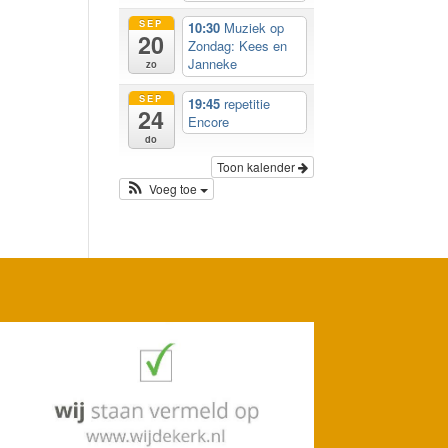
SEP
10:30
Muziek op
20
Zondag: Kees en
Janneke
zo
SEP
19:45
repetitie
24
Encore
do
Toon kalender
Voeg toe