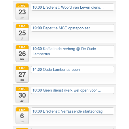
AUG
10:30
Eredienst: Woord van Leven diens...
23
zo
AUG
19:00
Repetitie MCE opstaporkest
25
di
AUG
10:30
Koffie in de herberg
@ De Oude
26
Lambertus
wo
AUG
14:30
Oude Lambertus open
27
do
AUG
10:30
Geen dienst (kerk wel open voor ...
30
zo
SEP
10:30
Eredienst: Verrassende startzondag
6
zo