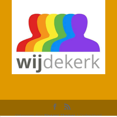
Ontworpen door
Elegant Themes
| Ondersteund