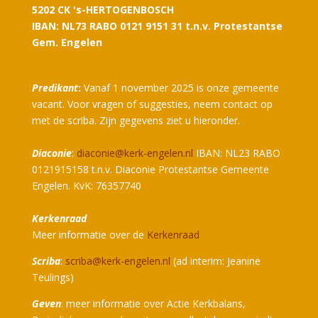
5202 CK 's-HERTOGENBOSCH
IBAN: NL73 RABO 0121 9151 31 t.n.v. Protestantse
Gem. Engelen
Predikant
:
Vanaf 1 november 2025 is onze gemeente
vacant. Voor vragen of suggesties, neem contact op
met de scriba. Zijn gegevens ziet u hieronder.
Diaconie
:
diaconie@kerk-engelen.nl
IBAN: NL23 RABO
0121915158 t.n.v. Diaconie Protestantse Gemeente
Engelen. KvK: 76357740
Kerkenraad
Meer informatie over de
Kerkenraad
Scriba
:
scriba@kerk-engelen.nl
(ad interim: Jeanine
Teulings)
Geven
: meer informatie over Actie Kerkbalans,