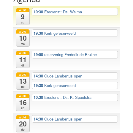
AUG
10:30
Eredienst: Ds. Weima
9
zo
AUG
19:30
Kerk gereserveerd
10
ma
AUG
19:00
reservering Frederik de Bruijne
11
di
AUG
14:30
Oude Lambertus open
13
19:30
Kerk gereserveerd
do
AUG
10:30
Eredienst: Ds. K. Spoelstra
16
zo
AUG
14:30
Oude Lambertus open
20
do