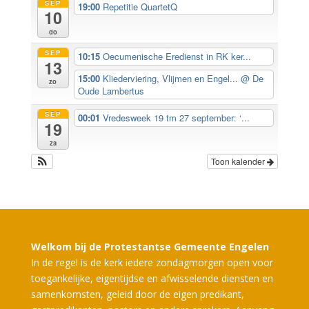
SEP
19:00
Repetitie QuartetQ
10
do
SEP
10:15
Oecumenische Eredienst in RK ker...
13
15:00
Kliederviering, Vlijmen en Engel...
@ De
zo
Oude Lambertus
SEP
00:01
Vredesweek 19 tm 27 september: ‘...
19
za
Toon kalender
Welkom bij de Protestantse Gemeente Engelen
In de regel is de kerk iedere zondagmorgen open voor
toegankelijke, eigentijdse en afwisselende diensten en
samenkomsten, geleid door de eigen predikant,