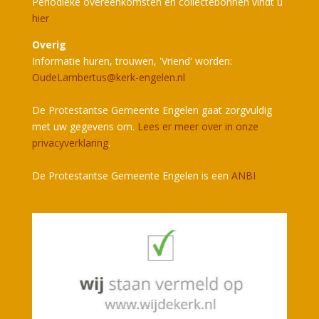
Periodieke overeenkomsten en collectebonnen vindt u
hier
Overig
Informatie huren, trouwen, 'Vriend' worden:
OudeLambertus@kerk-engelen.nl
De Protestantse Gemeente Engelen gaat zorgvuldig
met uw gegevens om.
Lees er meer over in onze
privacyverklaring
.
De Protestantse Gemeente Engelen is een
ANBI