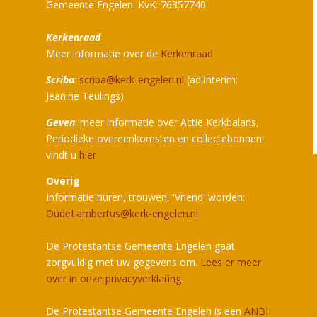
Gemeente Engelen. KvK: 76357740
Kerkenraad
Meer informatie over de
Kerkenraad
Scriba
:
scriba@kerk-engelen.nl
(ad interim:
Jeanine Teulings)
Geven
: meer informatie over Actie Kerkbalans,
Periodieke overeenkomsten en collectebonnen
vindt u
hier
Overig
Informatie huren, trouwen, 'Vriend' worden:
OudeLambertus@kerk-engelen.nl
De Protestantse Gemeente Engelen gaat
zorgvuldig met uw gegevens om.
Lees er meer
over in onze privacyverklaring
.
De Protestantse Gemeente Engelen is een
ANBI