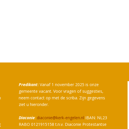
Predikant
:
Vanaf 1 november 2025 is onze
gemeente vacant. Voor vragen of suggesties,
n
neem contact op met de scriba. Zijn gegevens
ziet u hieronder.
Diaconie
:
diaconie@kerk-engelen.nl
IBAN: NL23
g
RABO 0121915158 t.n.v. Diaconie Protestantse