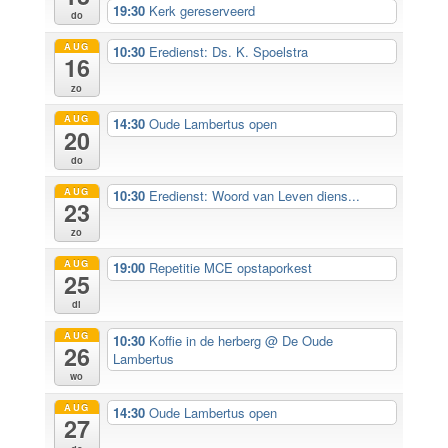
19:30
Kerk gereserveerd
do
AUG
10:30
Eredienst: Ds. K. Spoelstra
16
zo
AUG
14:30
Oude Lambertus open
20
do
AUG
10:30
Eredienst: Woord van Leven diens...
23
zo
AUG
19:00
Repetitie MCE opstaporkest
25
di
AUG
10:30
Koffie in de herberg
@ De Oude
26
Lambertus
wo
AUG
14:30
Oude Lambertus open
27