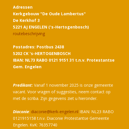
Adressen
Kerkgebouw "De Oude Lambertus"
De Kerkhof 3
5221 AJ ENGELEN ('s-Hertogenbosch)
routebeschrijving
Postadres: Postbus 2438
5202 CK 's-HERTOGENBOSCH
IBAN: NL73 RABO 0121 9151 31 t.n.v. Protestantse
Gem. Engelen
Predikant
:
Vanaf 1 november 2025 is onze gemeente
vacant. Voor vragen of suggesties, neem contact op
met de scriba. Zijn gegevens ziet u hieronder.
Diaconie
:
diaconie@kerk-engelen.nl
IBAN: NL23 RABO
0121915158 t.n.v. Diaconie Protestantse Gemeente
Engelen. KvK: 76357740