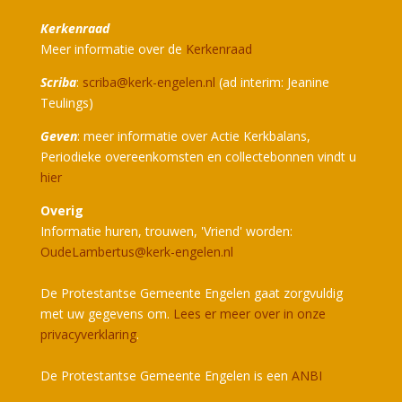
Kerkenraad
Meer informatie over de
Kerkenraad
Scriba
:
scriba@kerk-engelen.nl
(ad interim: Jeanine
Teulings)
Geven
: meer informatie over Actie Kerkbalans,
Periodieke overeenkomsten en collectebonnen vindt u
hier
Overig
Informatie huren, trouwen, 'Vriend' worden:
OudeLambertus@kerk-engelen.nl
De Protestantse Gemeente Engelen gaat zorgvuldig
met uw gegevens om.
Lees er meer over in onze
privacyverklaring
.
De Protestantse Gemeente Engelen is een
ANBI