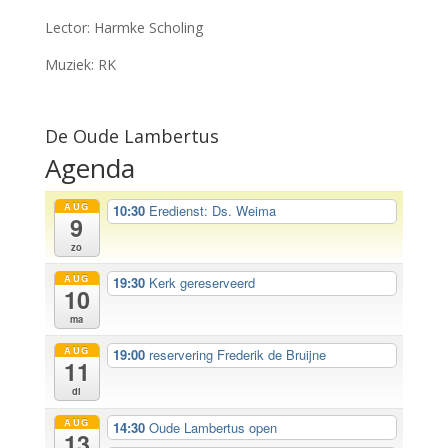
Lector: Harmke Scholing
Muziek: RK
De Oude Lambertus
Agenda
AUG
10:30
Eredienst: Ds. Weima
9
zo
AUG
19:30
Kerk gereserveerd
10
ma
AUG
19:00
reservering Frederik de Bruijne
11
di
AUG
14:30
Oude Lambertus open
13