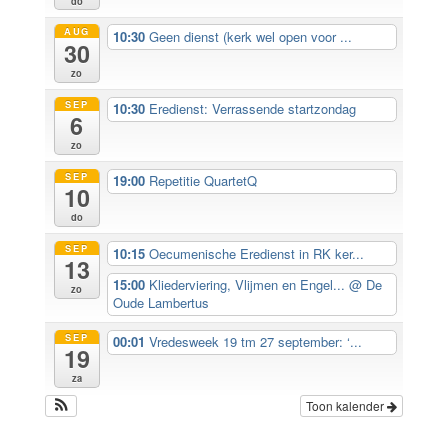
do
AUG
10:30
Geen dienst (kerk wel open voor ...
30
zo
SEP
10:30
Eredienst: Verrassende startzondag
6
zo
SEP
19:00
Repetitie QuartetQ
10
do
SEP
10:15
Oecumenische Eredienst in RK ker...
13
15:00
Kliederviering, Vlijmen en Engel...
@ De
zo
Oude Lambertus
SEP
00:01
Vredesweek 19 tm 27 september: ‘...
19
za
Toon kalender