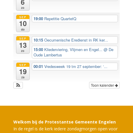
6
zo
SEP
19:00
Repetitie QuartetQ
10
do
SEP
10:15
Oecumenische Eredienst in RK ker...
13
15:00
Kliederviering, Vlijmen en Engel...
@ De
zo
Oude Lambertus
SEP
00:01
Vredesweek 19 tm 27 september: ‘...
19
za
Toon kalender
Welkom bij de Protestantse Gemeente Engelen
In de regel is de kerk iedere zondagmorgen open voor