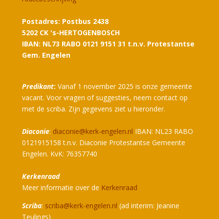
Postadres: Postbus 2438
5202 CK 's-HERTOGENBOSCH
IBAN: NL73 RABO 0121 9151 31 t.n.v. Protestantse
Gem. Engelen
Predikant
:
Vanaf 1 november 2025 is onze gemeente
vacant. Voor vragen of suggesties, neem contact op
met de scriba. Zijn gegevens ziet u hieronder.
Diaconie
:
diaconie@kerk-engelen.nl
IBAN: NL23 RABO
0121915158 t.n.v. Diaconie Protestantse Gemeente
Engelen. KvK: 76357740
Kerkenraad
Meer informatie over de
Kerkenraad
Scriba
:
scriba@kerk-engelen.nl
(ad interim: Jeanine
Teulings)