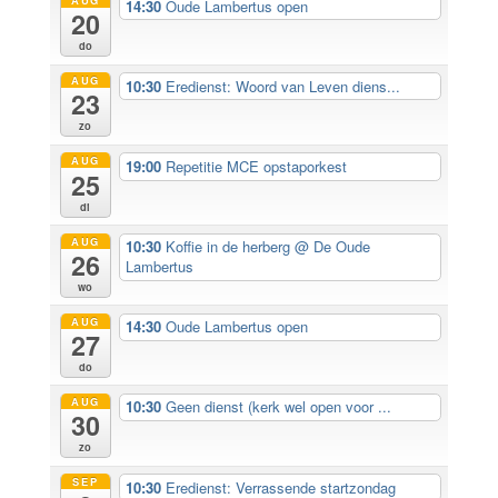
14:30
Oude Lambertus open
20
do
AUG
10:30
Eredienst: Woord van Leven diens...
23
zo
AUG
19:00
Repetitie MCE opstaporkest
25
di
AUG
10:30
Koffie in de herberg
@ De Oude
26
Lambertus
wo
AUG
14:30
Oude Lambertus open
27
do
AUG
10:30
Geen dienst (kerk wel open voor ...
30
zo
SEP
10:30
Eredienst: Verrassende startzondag