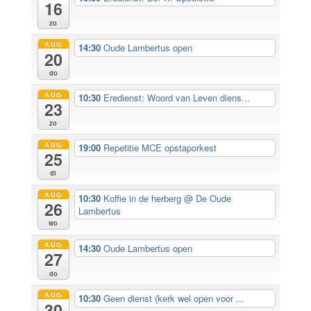
16
zo
AUG
14:30
Oude Lambertus open
20
do
AUG
10:30
Eredienst: Woord van Leven diens...
23
zo
AUG
19:00
Repetitie MCE opstaporkest
25
di
AUG
10:30
Koffie in de herberg
@ De Oude
26
Lambertus
wo
AUG
14:30
Oude Lambertus open
27
do
AUG
10:30
Geen dienst (kerk wel open voor ...
30