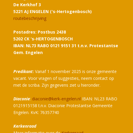
De Kerkhof 3
5221 AJ ENGELEN ('s-Hertogenbosch)
routebeschrijving
Postadres: Postbus 2438
5202 CK 's-HERTOGENBOSCH
IBAN: NL73 RABO 0121 9151 31 t.n.v. Protestantse
Gem. Engelen
Predikant
:
Vanaf 1 november 2025 is onze gemeente
vacant. Voor vragen of suggesties, neem contact op
met de scriba. Zijn gegevens ziet u hieronder.
Diaconie
:
diaconie@kerk-engelen.nl
IBAN: NL23 RABO
0121915158 t.n.v. Diaconie Protestantse Gemeente
Engelen. KvK: 76357740
Kerkenraad
Meer informatie over de
Kerkenraad