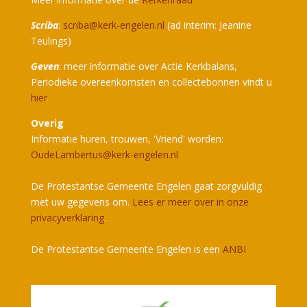
Scriba
:
scriba@kerk-engelen.nl
(ad interim: Jeanine
Teulings)
Geven
: meer informatie over Actie Kerkbalans,
Periodieke overeenkomsten en collectebonnen vindt u
hier
Overig
Informatie huren, trouwen, 'Vriend' worden:
OudeLambertus@kerk-engelen.nl
De Protestantse Gemeente Engelen gaat zorgvuldig
met uw gegevens om.
Lees er meer over in onze
privacyverklaring
.
De Protestantse Gemeente Engelen is een
ANBI