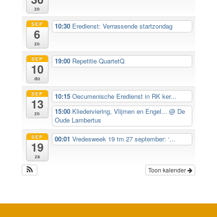
zo
SEP
10:30
Eredienst: Verrassende startzondag
6
zo
SEP
19:00
Repetitie QuartetQ
10
do
SEP
10:15
Oecumenische Eredienst in RK ker...
13
15:00
Kliederviering, Vlijmen en Engel...
@ De
zo
Oude Lambertus
SEP
00:01
Vredesweek 19 tm 27 september: ‘...
19
za
Toon kalender