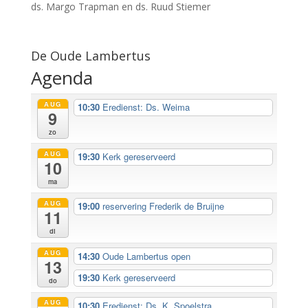
ds. Margo Trapman en ds. Ruud Stiemer
De Oude Lambertus
Agenda
AUG
10:30
Eredienst: Ds. Weima
9
zo
AUG
19:30
Kerk gereserveerd
10
ma
AUG
19:00
reservering Frederik de Bruijne
11
di
AUG
14:30
Oude Lambertus open
13
19:30
Kerk gereserveerd
do
AUG
10:30
Eredienst: Ds. K. Spoelstra