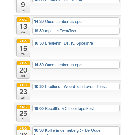
9
zo
AUG
14:30
Oude Lambertus open
13
19:30
repetitie Two4Two
do
AUG
10:30
Eredienst: Ds. K. Spoelstra
16
zo
AUG
14:30
Oude Lambertus open
20
do
AUG
10:30
Eredienst: Woord van Leven diens...
23
zo
AUG
19:00
Repetitie MCE opstaporkest
25
di
AUG
10:30
Koffie in de herberg
@ De Oude
26