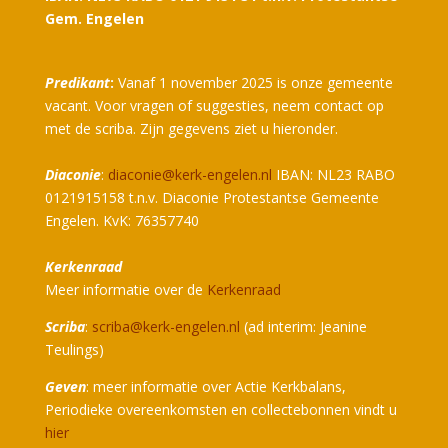
Gem. Engelen
Predikant
:
Vanaf 1 november 2025 is onze gemeente
vacant. Voor vragen of suggesties, neem contact op
met de scriba. Zijn gegevens ziet u hieronder.
Diaconie
:
diaconie@kerk-engelen.nl
IBAN: NL23 RABO
0121915158 t.n.v. Diaconie Protestantse Gemeente
Engelen. KvK: 76357740
Kerkenraad
Meer informatie over de
Kerkenraad
Scriba
:
scriba@kerk-engelen.nl
(ad interim: Jeanine
Teulings)
Geven
: meer informatie over Actie Kerkbalans,
Periodieke overeenkomsten en collectebonnen vindt u
hier