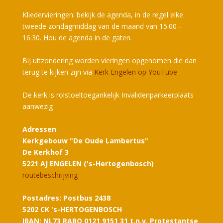
Kliedervieringen: bekijk de agenda, in de regel elke
tweede zondagmiddag van de maand van 15:00 -
16:30. Hou de agenda in de gaten.
Bij uitzondering worden vieringen opgenomen die dan
terug te kijken zijn via
Kerk Engelen op YouTube
.
De kerk is rolstoeltoegankelijk Invalidenparkeerplaats
aanwezig
Adressen
Kerkgebouw "De Oude Lambertus"
De Kerkhof 3
5221 AJ ENGELEN ('s-Hertogenbosch)
routebeschrijving
Postadres: Postbus 2438
5202 CK 's-HERTOGENBOSCH
IBAN: NL73 RABO 0121 9151 31 t.n.v. Protestantse