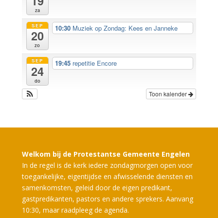
19
za
SEP
10:30
Muziek op Zondag: Kees en Janneke
20
zo
SEP
19:45
repetitie Encore
24
do
Toon kalender
Welkom bij de Protestantse Gemeente Engelen
In de regel is de kerk iedere zondagmorgen open voor
toegankelijke, eigentijdse en afwisselende diensten en
samenkomsten, geleid door de eigen predikant,
gastpredikanten, pastors en andere sprekers. Aanvang
10:30, maar raadpleeg de agenda.