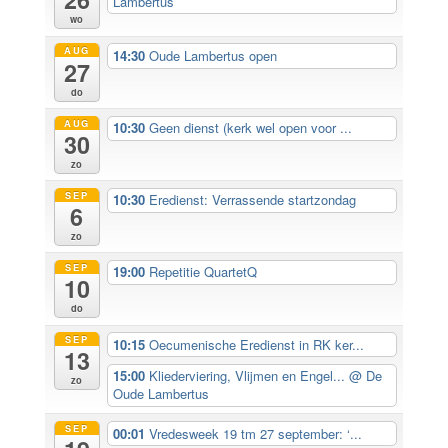
Lambertus
wo
AUG
14:30
Oude Lambertus open
27
do
AUG
10:30
Geen dienst (kerk wel open voor ...
30
zo
SEP
10:30
Eredienst: Verrassende startzondag
6
zo
SEP
19:00
Repetitie QuartetQ
10
do
SEP
10:15
Oecumenische Eredienst in RK ker...
13
15:00
Kliederviering, Vlijmen en Engel...
@ De
zo
Oude Lambertus
SEP
00:01
Vredesweek 19 tm 27 september: ‘...