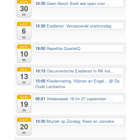
AUG
10:30
Geen dienst (kerk wel open voor ...
30
zo
SEP
10:30
Eredienst: Verrassende startzondag
6
zo
SEP
19:00
Repetitie QuartetQ
10
do
SEP
10:15
Oecumenische Eredienst in RK ker...
13
15:00
Kliederviering, Vlijmen en Engel...
@ De
zo
Oude Lambertus
SEP
00:01
Vredesweek 19 tm 27 september: ‘...
19
za
SEP
10:30
Muziek op Zondag: Kees en Janneke
20
zo