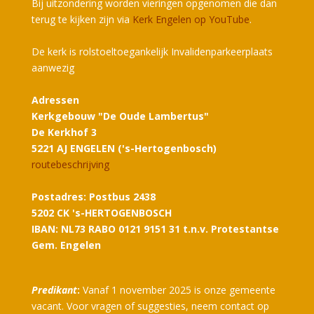
Bij uitzondering worden vieringen opgenomen die dan
terug te kijken zijn via
Kerk Engelen op YouTube
.
De kerk is rolstoeltoegankelijk Invalidenparkeerplaats
aanwezig
Adressen
Kerkgebouw "De Oude Lambertus"
De Kerkhof 3
5221 AJ ENGELEN ('s-Hertogenbosch)
routebeschrijving
Postadres: Postbus 2438
5202 CK 's-HERTOGENBOSCH
IBAN: NL73 RABO 0121 9151 31 t.n.v. Protestantse
Gem. Engelen
Predikant
:
Vanaf 1 november 2025 is onze gemeente
vacant. Voor vragen of suggesties, neem contact op