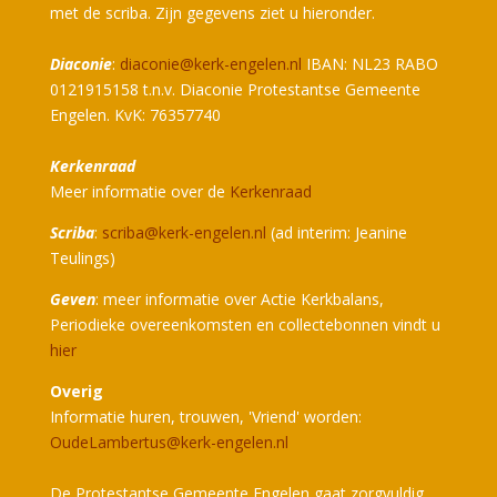
met de scriba. Zijn gegevens ziet u hieronder.
Diaconie
:
diaconie@kerk-engelen.nl
IBAN: NL23 RABO
0121915158 t.n.v. Diaconie Protestantse Gemeente
Engelen. KvK: 76357740
Kerkenraad
Meer informatie over de
Kerkenraad
Scriba
:
scriba@kerk-engelen.nl
(ad interim: Jeanine
Teulings)
Geven
: meer informatie over Actie Kerkbalans,
Periodieke overeenkomsten en collectebonnen vindt u
hier
Overig
Informatie huren, trouwen, 'Vriend' worden:
OudeLambertus@kerk-engelen.nl
De Protestantse Gemeente Engelen gaat zorgvuldig