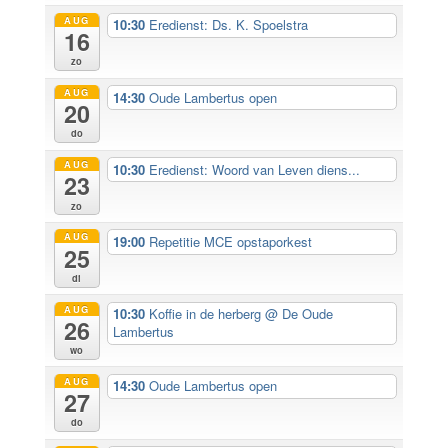
AUG
10:30
Eredienst: Ds. K. Spoelstra
16
zo
AUG
14:30
Oude Lambertus open
20
do
AUG
10:30
Eredienst: Woord van Leven diens...
23
zo
AUG
19:00
Repetitie MCE opstaporkest
25
di
AUG
10:30
Koffie in de herberg
@ De Oude
26
Lambertus
wo
AUG
14:30
Oude Lambertus open
27
do