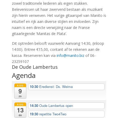
zowel traditionele liederen als eigen stukken.
Belevenissen uit haar zwervend bestaan als muzikant
zijn hierin verweven. Het vurige gitaarspel van Manito is
intuïtief en rijk aan diverse stijlen en invloeden. Zijn
naam is een directe verwijzing naar de Franse
gitaarlegende ‘Manitas de Plata’.
Dit optreden belooft vuurwerk! Aanvang 14:30, (inloop
14:00). Entree €15,00, contant af te rekenen aan de
kassa. Reserveren kan via
info@manito.biz
of 06-
23259107
De Oude Lambertus
Agenda
AUG
10:30
Eredienst: Ds. Weima
9
zo
AUG
14:30
Oude Lambertus open
13
19:30
repetitie Two4Two
do